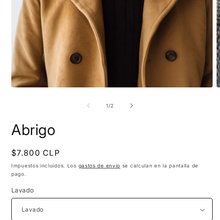
Abrir
A
elemento
e
multimedia
m
de
1
/
2
1
2
en
e
Abrigo
una
u
ventana
v
modal
m
Precio
$7.800 CLP
habitual
Impuestos incluidos. Los
gastos de envío
se calculan en la pantalla de
pago.
Lavado