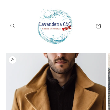
Ir
directamente
al contenido
Carrito
Ir
directamente
a la
información
del producto