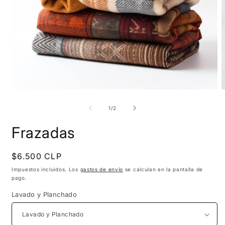
Abrir
A
elemento
e
multimedia
m
de
1
/
2
1
2
en
e
Frazadas
una
u
ventana
v
modal
m
Precio
$6.500 CLP
habitual
Impuestos incluidos. Los
gastos de envío
se calculan en la pantalla de
pago.
Lavado y Planchado