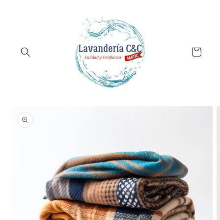
Ir
directamente
al contenido
Carrito
Ir
directamente
a la
información
del producto