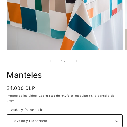
Abrir
A
elemento
e
multimedia
m
de
1
/
2
1
2
en
e
Manteles
una
u
ventana
v
modal
m
Precio
$4.000 CLP
habitual
Impuestos incluidos. Los
gastos de envío
se calculan en la pantalla de
pago.
Lavado y Planchado