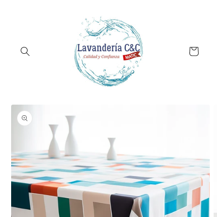
Ir
directamente
al contenido
Carrito
Ir
directamente
a la
información
del producto