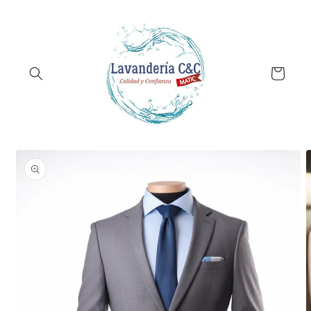
Ir
directamente
al contenido
Carrito
Ir
directamente
a la
información
del producto