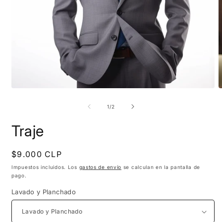
Abrir
A
elemento
e
multimedia
m
de
1
/
2
1
2
en
e
Traje
una
u
ventana
v
modal
m
Precio
$9.000 CLP
habitual
Impuestos incluidos. Los
gastos de envío
se calculan en la pantalla de
pago.
Lavado y Planchado